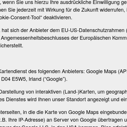
wenn Sie uns hierzu Ihre ausdrückliche Einwilligung gem.
nen Sie jederzeit mit Wirkung für die Zukunft widerrufen
okie-Consent-Tool“ deaktivieren.
A hat sich der Anbieter dem EU-US-Datenschutzrahmen
s Angemessenheitsbeschlusses der Europäischen Kommis
herstellt.
Kartendienst des folgenden Anbieters: Google Maps (API
 D04 E5W5, Irland (“Google”).
arstellung von interaktiven (Land-)Karten, um geograph
es Dienstes wird Ihnen unser Standort angezeigt und eine
terseiten, in die die Karte von Google Maps eingebunde
.B. Ihre IP-Adresse) an Server von Google übertragen u
Server der Google LLC. in den USA kommen. Dies erfolg